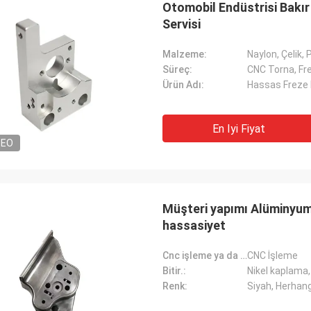
Otomobil Endüstrisi Bakı
Servisi
Malzeme:
Naylon, Çelik, 
kevin
Kamil.
Süreç:
CNC Torna, Fr
eşekkür etmek istiyorum. Bize çok
Harika bir kalite, rekabetç
Ürün Adı:
Hassas Freze 
yardımsever davrandınız.
olağanüstü iletişim.
En Iyi Fiyat
DEO
Müşteri yapımı Alüminyum
hassasiyet
Cnc işleme ya da değil:
CNC İşleme
Bitir.:
Nikel kaplama
Renk:
Siyah, Herhang