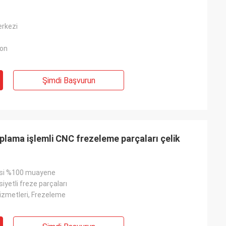
rkezi
ton
Şimdi Başvurun
plama işlemli CNC frezeleme parçaları çelik
esi %100 muayene
yetli freze parçaları
izmetleri, Frezeleme