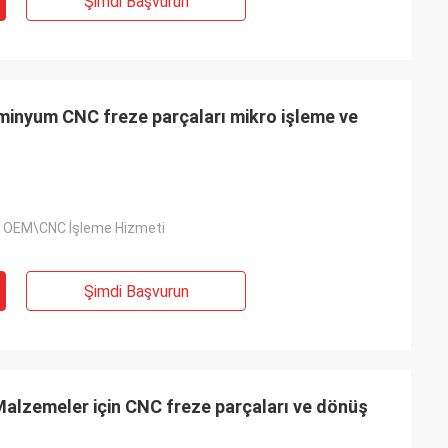
Şimdi Başvurun
minyum CNC freze parçaları mikro işleme ve
iş OEM\CNC İşleme Hizmeti
Şimdi Başvurun
alzemeler için CNC freze parçaları ve dönüş