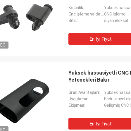
Kesinlik:
Yüksek hassasi
Cnc işleme ya da değil:
CNC İşleme
Bitir.:
siyah eloksal
En Iyi Fiyat
DEO
Yüksek hassasiyetli CNC 
Yetenekleri Bakır
Ürün Avantajları:
Yüksek hassa
Uygulama:
Endüstriyel e
Ekipman:
Gelişmiş CNC 
En Iyi Fiyat
DEO