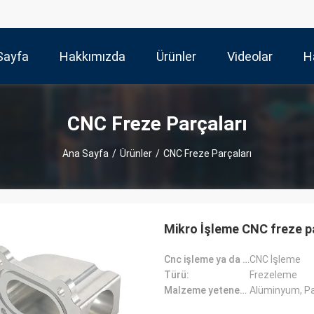
Sayfa
Hakkımızda
Ürünler
Videolar
H
CNC Freze Parçaları
Ana Sayfa
/
Ürünler
/
CNC Freze Parçaları
Mikro İşleme CNC freze p
Cnc işleme ya da değil:
CNC İşleme
Türü:
Frezeleme
Malzeme yetenekleri:
Alüminyum, Pas