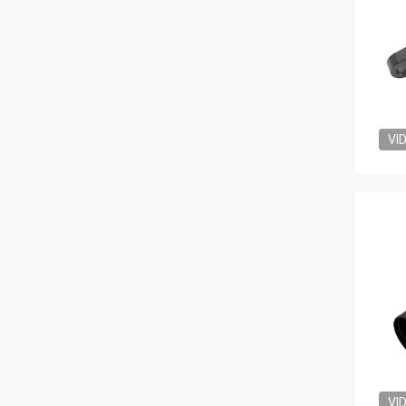
VI
VI