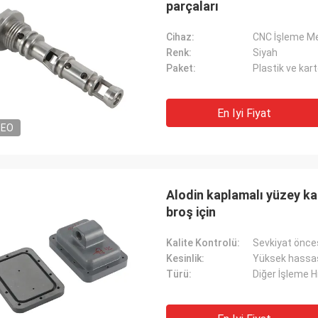
parçaları
Cihaz:
CNC İşleme Me
Renk:
Siyah
Paket:
Plastik ve kar
En Iyi Fiyat
DEO
Alodin kaplamalı yüzey ka
broş için
Kalite Kontrolü:
Sevkiyat önc
Kesinlik:
Yüksek hassasi
Türü:
Diğer İşleme H