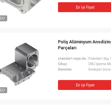
En Iyi Fiyat
DEO
Poliş Alüminyum Anodizi
Parçaları
standart veya değil:
Standart dışı
Cihaz:
CNC İşleme Me
Denetim:
Sevkiyat önc
En Iyi Fiyat
DEO