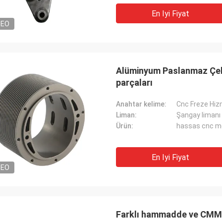
En Iyi Fiyat
DEO
Alüminyum Paslanmaz Çeli
parçaları
Anahtar kelime:
Cnc Freze Hiz
Liman:
Şangay limanı 
Ürün:
hassas cnc me
En Iyi Fiyat
DEO
Farklı hammadde ve CMM d