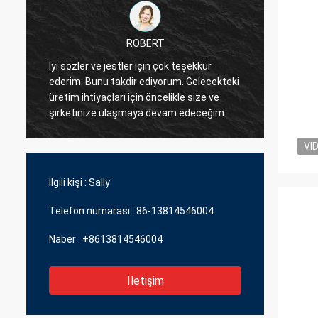
ROBERT
İyi sözler ve jestler için çok teşekkür
ederim. Bunu takdir ediyorum. Gelecekteki
Size t
üretim ihtiyaçları için öncelikle size ve
iyi ve 
şirketinize ulaşmaya devam edeceğim.
VI
İlgili kişi :
Sally
Telefon numarası :
86-13814546004
Naber :
+8613814546004
İletişim