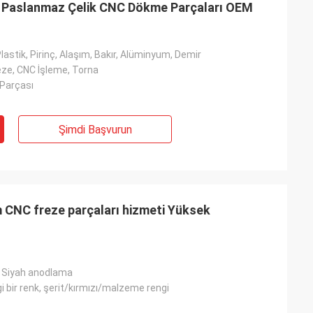
r Paslanmaz Çelik CNC Dökme Parçaları OEM
Plastik, Pirinç, Alaşım, Bakır, Alüminyum, Demir
eze, CNC İşleme, Torna
i fiyat ve
Parçası
Şimdi Başvurun
 CNC freze parçaları hizmeti Yüksek
, Siyah anodlama
i bir renk, şerit/kırmızı/malzeme rengi