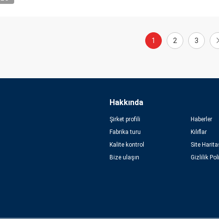
1
2
3
Hakkında
Şirket profili
Haberler
Fabrika turu
Kılıflar
Kalite kontrol
Site Harita
Bize ulaşın
Gizlilik Pol