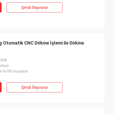
Şimdi Başvurun
ng Otomatik CNC Dökme İşlemi ile Dökme
, OEM
rkezi
esi %100 muayene
Şimdi Başvurun