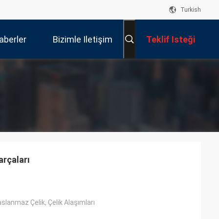
Turkish
aberler
Bizimle Iletişim
Teklif Isteği
Kur
arçaları
lanmaz Çelik, Çelik Alaşımları