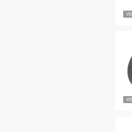
VI
VI