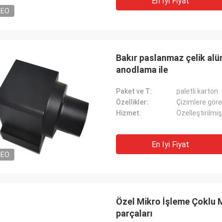
En Iyi Fiyat
DEO
Bakır paslanmaz çelik alü
anodlama ile
Paket ve T:
paletli karton
Özellikler:
Çizimlere göre
Hizmet:
Özelleştirilm
En Iyi Fiyat
DEO
Özel Mikro İşleme Çoklu M
parçaları