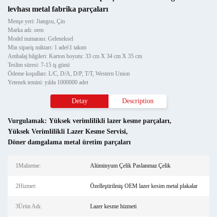
levhası metal fabrika parçaları
Menşe yeri: Jiangsu, Çin
Marka adı: oem
Model numarası: Geleneksel
Min sipariş miktarı: 1 adet\1 takım
Ambalaj bilgileri: Karton boyutu: 33 cm X 34 cm X 35 cm
Teslim süresi: 7-15 iş günü
Ödeme koşulları: L/C, D/A, D/P, T/T, Western Union
Yetenek temini: yılda 1000000 adet
Detay
Description
Vurgulamak:
Yüksek verimlilikli lazer kesme parçaları
,
Yüksek Verimlilikli Lazer Kesme Servisi
,
Döner damgalama metal üretim parçaları
1Malzeme:
Alüminyum Çelik Paslanmaz Çelik
2Hizmet:
Özelleştirilmiş OEM lazer kesim metal plakalar
3Ürün Adı:
Lazer kesme hizmeti