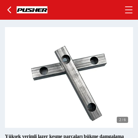
2
/
6
Yüksek verimli lazer kesme parçaları bükme damgalama