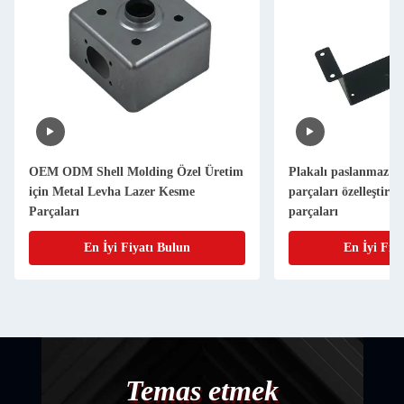
OEM ODM Shell Molding Özel Üretim
Plakalı paslanmaz çe
için Metal Levha Lazer Kesme
parçaları özelleştirm
Parçaları
parçaları
En İyi Fiyatı Bulun
En İyi Fiy
Temas etmek